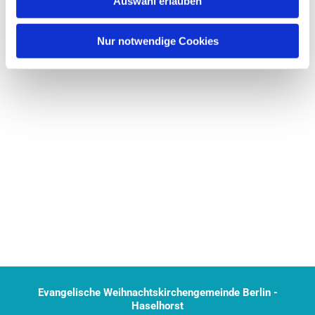
Auswahl erlauben
a
h
l
Nur notwendige Cookies
Evangelische Weihnachtskirchengemeinde Berlin -
Haselhorst