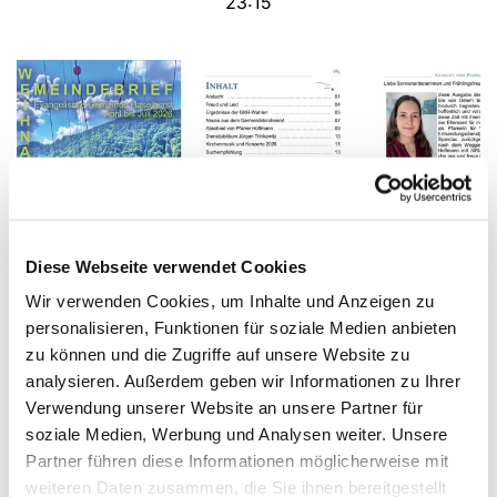
23:15
Diese Webseite verwendet Cookies
Wir verwenden Cookies, um Inhalte und Anzeigen zu
© Foto: J. Trinkewitz
personalisieren, Funktionen für soziale Medien anbieten
zu können und die Zugriffe auf unsere Website zu
Aktueller Gemeindebrief auch zum
analysieren. Außerdem geben wir Informationen zu Ihrer
Verwendung unserer Website an unsere Partner für
Herunterladen
soziale Medien, Werbung und Analysen weiter. Unsere
Sie können hier den jeweils aktuellen
Partner führen diese Informationen möglicherweise mit
Gemeindebrief herunterladen:
weiteren Daten zusammen, die Sie ihnen bereitgestellt