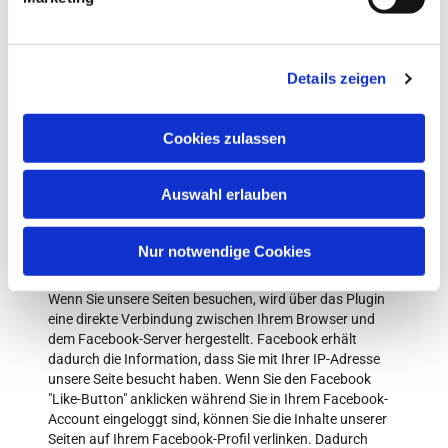
u
sozialen Netzwerk – etwa bei Facebook – dass das
n
jeweilige Netzwerk die durch Zugriff auf unser Internet-
Angebot erhobenen Daten Ihrem Profil zuordnet.
g
Details zeigen
s
Datenschutzerklärung für die Nutzung von Facebook-
a
Plugins (Like-Button)
u
Cookies zulassen
Auf unseren Seiten sind Plugins des sozialen Netzwerks
s
Facebook, Anbieter Facebook Inc., 1 Hacker Way, Menlo
w
Park, California 94025, USA, integriert. Die Facebook-
Auswahl erlauben
a
Plugins erkennen Sie an dem Facebook-Logo oder dem
h
"Like-Button" ("Gefällt mir") auf unserer Seite. Eine
Übersicht über die Facebook-Plugins finden Sie hier:
l
Nur notwendige Cookies
http://developers.facebook.com/docs/plugins/
.
Wenn Sie unsere Seiten besuchen, wird über das Plugin
eine direkte Verbindung zwischen Ihrem Browser und
dem Facebook-Server hergestellt. Facebook erhält
dadurch die Information, dass Sie mit Ihrer IP-Adresse
unsere Seite besucht haben. Wenn Sie den Facebook
"Like-Button" anklicken während Sie in Ihrem Facebook-
Account eingeloggt sind, können Sie die Inhalte unserer
Seiten auf Ihrem Facebook-Profil verlinken. Dadurch