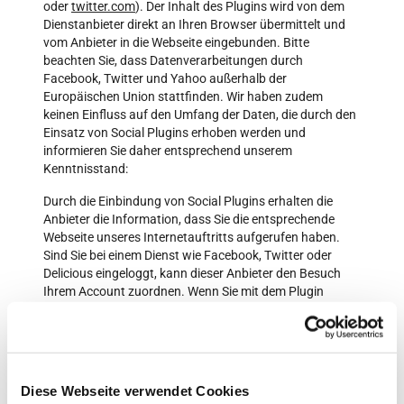
oder
twitter.com
). Der Inhalt des Plugins wird von dem
Dienstanbieter direkt an Ihren Browser übermittelt und
vom Anbieter in die Webseite eingebunden. Bitte
beachten Sie, dass Datenverarbeitungen durch
Facebook, Twitter und Yahoo außerhalb der
Europäischen Union stattfinden. Wir haben zudem
keinen Einfluss auf den Umfang der Daten, die durch den
Einsatz von Social Plugins erhoben werden und
informieren Sie daher entsprechend unserem
Kenntnisstand:
Durch die Einbindung von Social Plugins erhalten die
Anbieter die Information, dass Sie die entsprechende
Webseite unseres Internetauftritts aufgerufen haben.
Sind Sie bei einem Dienst wie Facebook, Twitter oder
Delicious eingeloggt, kann dieser Anbieter den Besuch
Ihrem Account zuordnen. Wenn Sie mit dem Plugin
interagieren, z.B. den Facebook "Like-Button" betätigen
oder einen Kommentar hinterlassen, wird die
entsprechende Information von Ihrem Browser direkt an
den jeweiligen Dienstanbieter übermittelt und dort
gespeichert. Falls Sie kein Mitglied eines sozialen
Diese Webseite verwendet Cookies
Netzwerkes sind, besteht trotzdem die Möglichkeit, dass