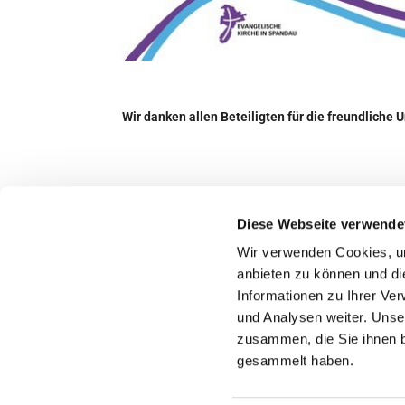
Wir danken allen Beteiligten für die freundliche 
Diese Webseite verwende
Wir verwenden Cookies, um
Evangelische Weihnachtskirchengemein
anbieten zu können und di
030 322 944 533
Informationen zu Ihrer Ve
und Analysen weiter. Unse
zusammen, die Sie ihnen b
gesammelt haben.