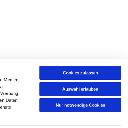
Cookies zulassen
le Medien
, 13599 Berlin
ir
Auswahl erlauben
, Werbung
ren Daten
Nur notwendige Cookies
ienste