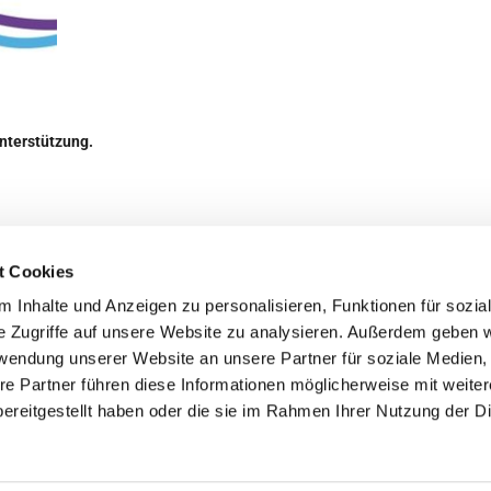
Unterstützung.
t Cookies
 Inhalte und Anzeigen zu personalisieren, Funktionen für sozia
de Berlin - Haselhorst
Haselhorster Damm 54-58
e Zugriffe auf unsere Website zu analysieren. Außerdem geben w
kuesterei@ev-weihnachtskirche.de
rwendung unserer Website an unsere Partner für soziale Medien
re Partner führen diese Informationen möglicherweise mit weite
Kontaktinformationen
Impressum
ereitgestellt haben oder die sie im Rahmen Ihrer Nutzung der D
Datenschutzerklärung
ChurchDesk-Login