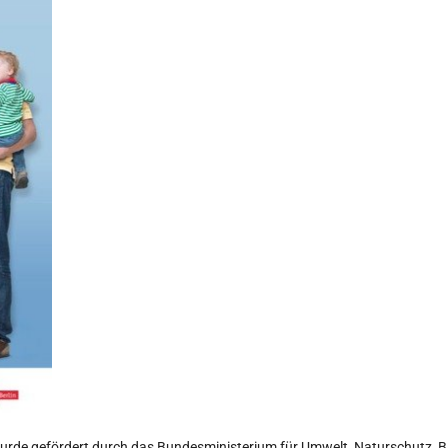
wurde gefördert durch das Bundesministerium für Umwelt, Naturschutz, 