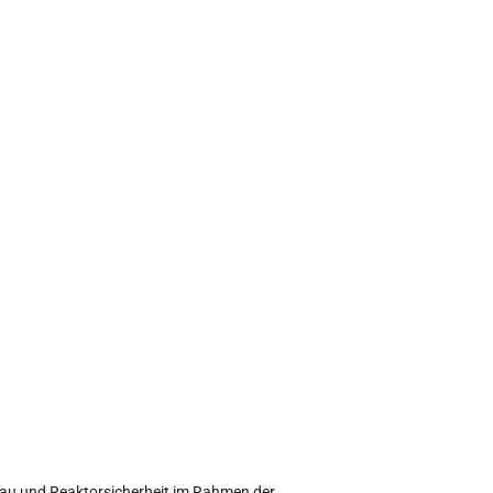
Bau und Reaktorsicherheit im Rahmen der