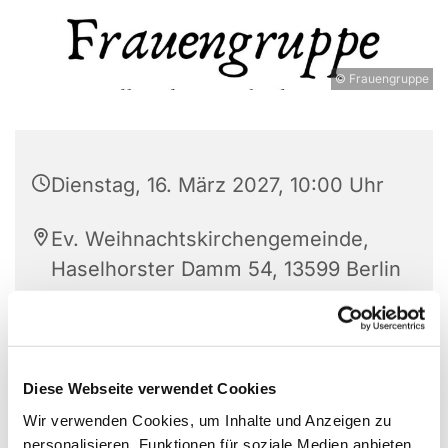
© Frauengruppe
Dienstag, 16. März 2027, 10:00 Uhr
Ev. Weihnachtskirchengemeinde,
Haselhorster Damm 54, 13599 Berlin
Jeden Dienstag trifft sich die offene
Diese Webseite verwendet Cookies
Frauengruppe.
Wir verwenden Cookies, um Inhalte und Anzeigen zu
Alle Themen, Kulturen und Religionen sind
personalisieren, Funktionen für soziale Medien anbieten