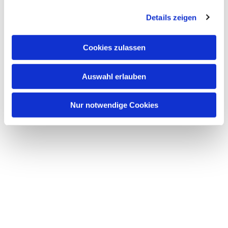
g
Details zeigen
s
a
u
Cookies zulassen
s
w
Dies könnte Sie auch
Auswahl erlauben
a
interessieren
h
l
Nur notwendige Cookies