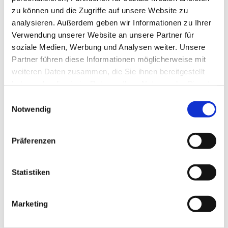
willkommen.
zu können und die Zugriffe auf unsere Website zu
analysieren. Außerdem geben wir Informationen zu Ihrer
Für Kaffee und Frühstück wird gesorgt. Keine
Verwendung unserer Website an unsere Partner für
Anmeldung notwendig.
soziale Medien, Werbung und Analysen weiter. Unsere
Partner führen diese Informationen möglicherweise mit
Bei Fragen: frauengruppe@ev-weihnachtskirche.de
weiteren Daten zusammen, die Sie ihnen bereitgestellt
haben oder die sie im Rahmen Ihrer Nutzung der Dienste
gesammelt haben.
E
Notwendig
i
n
w
Präferenzen
i
l
l
Statistiken
i
g
Marketing
u
n