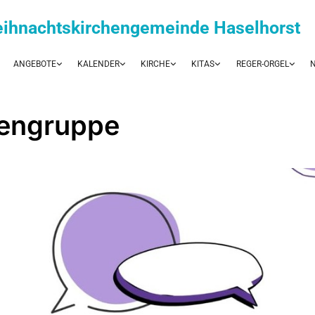
eihnachtskirchengemeinde Haselhorst
ANGEBOTE
KALENDER
KIRCHE
KITAS
REGER-ORGEL
N
engruppe