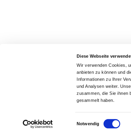
Diese Webseite verwende
Wir verwenden Cookies, um
Evangelische Weihnachtskirchengemein
anbieten zu können und di
030 322 944 533
Informationen zu Ihrer Ve
und Analysen weiter. Unse
zusammen, die Sie ihnen b
gesammelt haben.
E
Notwendig
i