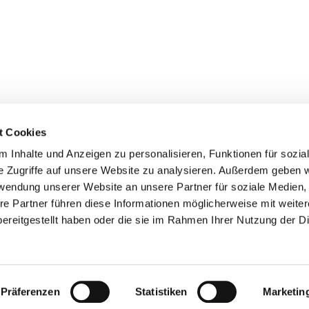
t Cookies
 Inhalte und Anzeigen zu personalisieren, Funktionen für sozia
de Berlin - Haselhorst
Haselhorster Damm 54-58
e Zugriffe auf unsere Website zu analysieren. Außerdem geben w
kuesterei@ev-weihnachtskirche.de
rwendung unserer Website an unsere Partner für soziale Medien
re Partner führen diese Informationen möglicherweise mit weite
Kontaktinformationen
Impressum
ereitgestellt haben oder die sie im Rahmen Ihrer Nutzung der D
Datenschutzerklärung
ChurchDesk-Login
Präferenzen
Statistiken
Marketin