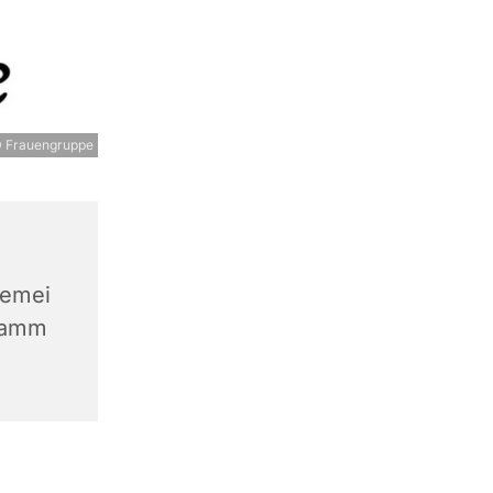
 Frauengruppe
gemei
Damm