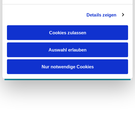
n
g
Details zeigen
s
a
u
Cookies zulassen
s
w
Auswahl erlauben
a
Dies könnte Sie auch
interessieren
h
l
Nur notwendige Cookies