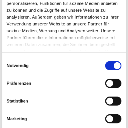
personalisieren, Funktionen für soziale Medien anbieten
Alle Themen, Kulturen und Religionen sind
zu können und die Zugriffe auf unsere Website zu
willkommen.
analysieren. Außerdem geben wir Informationen zu Ihrer
Verwendung unserer Website an unsere Partner für
Für Kaffee und Frühstück wird gesorgt. Keine
soziale Medien, Werbung und Analysen weiter. Unsere
Anmeldung notwendig.
Partner führen diese Informationen möglicherweise mit
Bei Fragen: frauengruppe@ev-weihnachtskirche.de
weiteren Daten zusammen, die Sie ihnen bereitgestellt
haben oder die sie im Rahmen Ihrer Nutzung der Dienste
gesammelt haben.
E
Notwendig
i
n
w
Präferenzen
i
l
l
Statistiken
i
g
Marketing
u