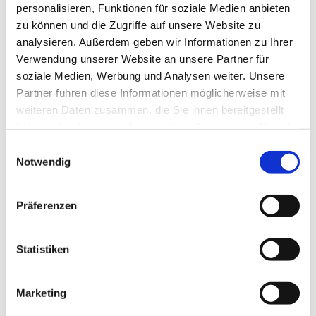
personalisieren, Funktionen für soziale Medien anbieten
Alle Themen, Kulturen und Religionen sind
zu können und die Zugriffe auf unsere Website zu
willkommen.
analysieren. Außerdem geben wir Informationen zu Ihrer
Verwendung unserer Website an unsere Partner für
Für Kaffee und Frühstück wird gesorgt. Keine
soziale Medien, Werbung und Analysen weiter. Unsere
Anmeldung notwendig.
Partner führen diese Informationen möglicherweise mit
Bei Fragen: frauengruppe@ev-weihnachtskirche.de
weiteren Daten zusammen, die Sie ihnen bereitgestellt
haben oder die sie im Rahmen Ihrer Nutzung der Dienste
gesammelt haben.
E
Notwendig
i
n
w
Präferenzen
i
l
l
Statistiken
i
g
Marketing
u