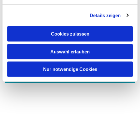
n
g
Details zeigen
s
a
u
Cookies zulassen
s
w
Auswahl erlauben
a
Dies könnte Sie auch
interessieren
h
l
Nur notwendige Cookies