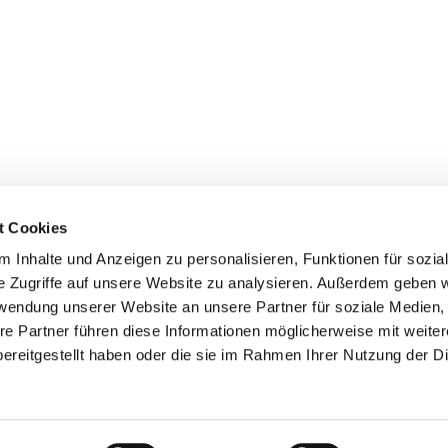
t Cookies
 Inhalte und Anzeigen zu personalisieren, Funktionen für sozia
de Berlin - Haselhorst
Haselhorster Damm 54-58
e Zugriffe auf unsere Website zu analysieren. Außerdem geben w
kuesterei@ev-weihnachtskirche.de
rwendung unserer Website an unsere Partner für soziale Medien
re Partner führen diese Informationen möglicherweise mit weite
Kontaktinformationen
Impressum
ereitgestellt haben oder die sie im Rahmen Ihrer Nutzung der D
Datenschutzerklärung
ChurchDesk-Login