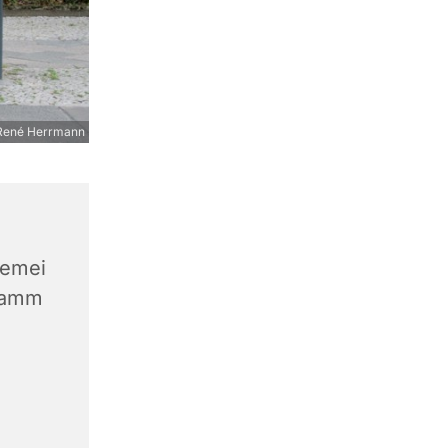
René Herrmann
gemei
Damm