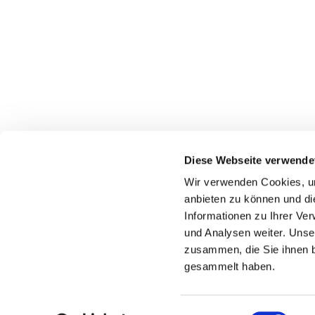
Diese Webseite verwende
Wir verwenden Cookies, um
Evangelische Weihnachtskirchengemein
anbieten zu können und di
030 322 944 533
Informationen zu Ihrer Ve
und Analysen weiter. Unse
zusammen, die Sie ihnen b
gesammelt haben.
E