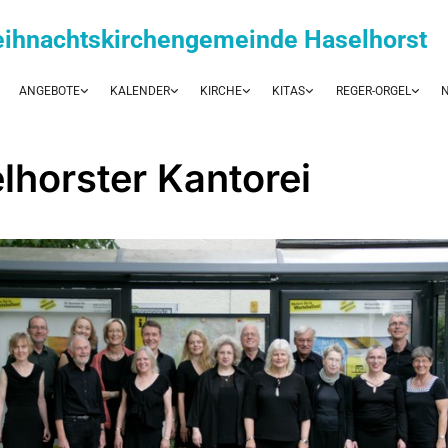
eihnachtskirchengemeinde Haselhorst
ANGEBOTE
KALENDER
KIRCHE
KITAS
REGER-ORGEL
N
lhorster Kantorei