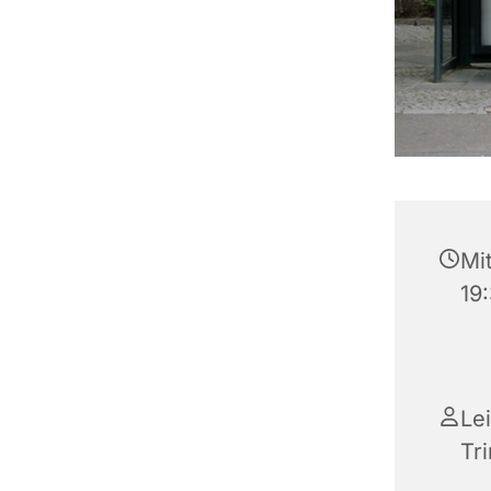
Mi
19
Le
Tr