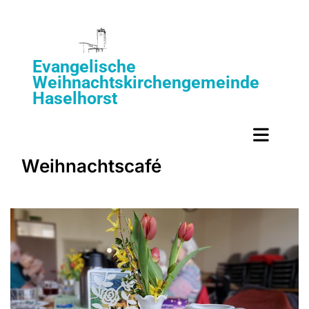
Evangelische
Weihnachtskirchengemeinde
Haselhorst
Weihnachtscafé