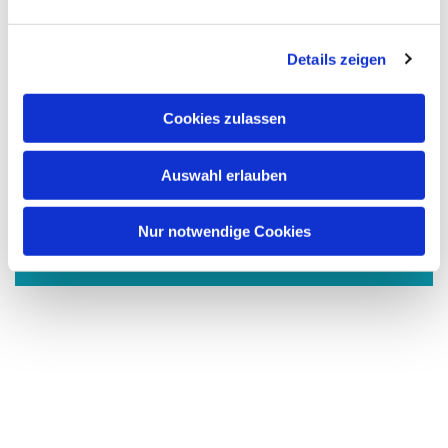
n
g
Details zeigen
s
a
u
Cookies zulassen
s
w
Auswahl erlauben
a
Dies könnte Sie auch
h
interessieren
l
Nur notwendige Cookies