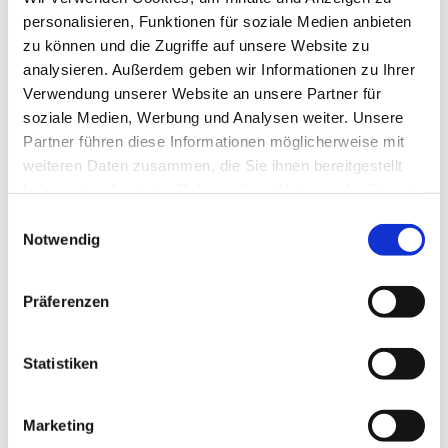
personalisieren, Funktionen für soziale Medien anbieten
Offen für alle, die sich in fröhlicher
zu können und die Zugriffe auf unsere Website zu
Runde unterhalten wollen.
analysieren. Außerdem geben wir Informationen zu Ihrer
Verwendung unserer Website an unsere Partner für
Es gibt Kaffee und selbstgemachten Kuchen.
soziale Medien, Werbung und Analysen weiter. Unsere
Partner führen diese Informationen möglicherweise mit
Besucherinnen und Besucher jeglichen Alters
weiteren Daten zusammen, die Sie ihnen bereitgestellt
willkommen.
haben oder die sie im Rahmen Ihrer Nutzung der Dienste
gesammelt haben.
E
Notwendig
i
n
w
Präferenzen
i
l
l
Statistiken
i
g
Marketing
u