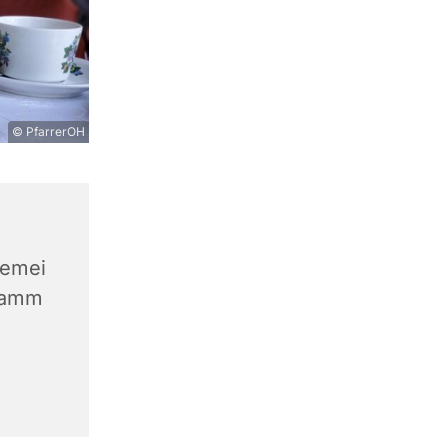
© PfarrerOH
gemei
Damm