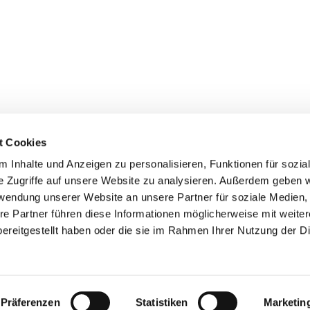
t Cookies
 Inhalte und Anzeigen zu personalisieren, Funktionen für sozia
de Berlin - Haselhorst
Haselhorster Damm 54-58
e Zugriffe auf unsere Website zu analysieren. Außerdem geben w
kuesterei@ev-weihnachtskirche.de
rwendung unserer Website an unsere Partner für soziale Medien
re Partner führen diese Informationen möglicherweise mit weite
Kontaktinformationen
Impressum
ereitgestellt haben oder die sie im Rahmen Ihrer Nutzung der D
Datenschutzerklärung
ChurchDesk-Login
Präferenzen
Statistiken
Marketin