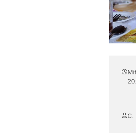
Mi
20
C.