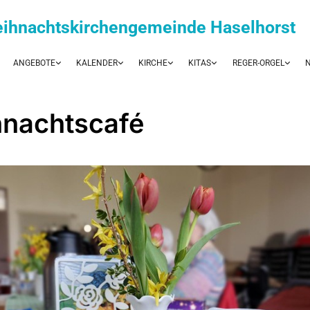
eihnachtskirchengemeinde Haselhorst
ANGEBOTE
KALENDER
KIRCHE
KITAS
REGER-ORGEL
N
nachtscafé