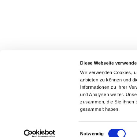
Diese Webseite verwende
Wir verwenden Cookies, um
Evangelische Weihnachtskirchengemein
anbieten zu können und di
030 322 944 533
Informationen zu Ihrer Ve
und Analysen weiter. Unse
zusammen, die Sie ihnen b
gesammelt haben.
E
Notwendig