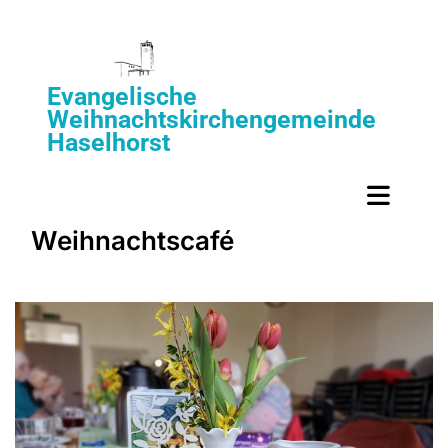
Evangelische
Weihnachtskirchengemeinde
Haselhorst
Weihnachtscafé