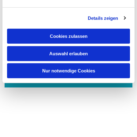
n
g
Details zeigen
s
a
u
Cookies zulassen
s
w
Auswahl erlauben
a
Dies könnte Sie auch
h
interessieren
l
Nur notwendige Cookies