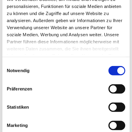
personalisieren, Funktionen für soziale Medien anbieten
Offen für alle, die sich in fröhlicher
zu können und die Zugriffe auf unsere Website zu
Runde unterhalten wollen.
analysieren. Außerdem geben wir Informationen zu Ihrer
Verwendung unserer Website an unsere Partner für
Es gibt Kaffee und selbstgemachten Kuchen.
soziale Medien, Werbung und Analysen weiter. Unsere
Partner führen diese Informationen möglicherweise mit
Besucherinnen und Besucher jeglichen Alters
weiteren Daten zusammen, die Sie ihnen bereitgestellt
willkommen.
haben oder die sie im Rahmen Ihrer Nutzung der Dienste
gesammelt haben.
E
Notwendig
i
n
w
Präferenzen
i
l
l
Statistiken
i
g
Marketing
u