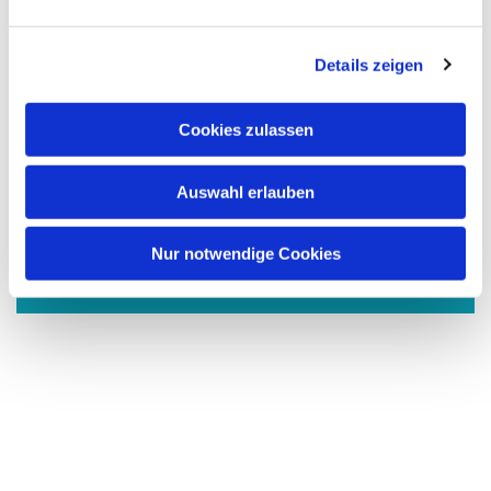
n
g
Details zeigen
s
a
u
Cookies zulassen
s
w
Auswahl erlauben
a
Dies könnte Sie auch
h
interessieren
l
Nur notwendige Cookies