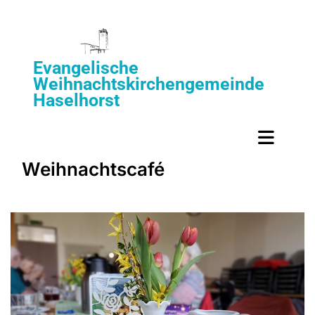
Evangelische
Weihnachtskirchengemeinde
Haselhorst
Weihnachtscafé