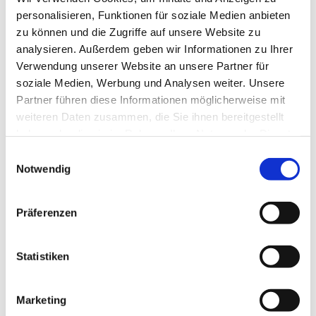
personalisieren, Funktionen für soziale Medien anbieten
Offen für alle, die sich in fröhlicher
zu können und die Zugriffe auf unsere Website zu
Runde unterhalten wollen.
analysieren. Außerdem geben wir Informationen zu Ihrer
Verwendung unserer Website an unsere Partner für
Es gibt Kaffee und selbstgemachten Kuchen.
soziale Medien, Werbung und Analysen weiter. Unsere
Partner führen diese Informationen möglicherweise mit
Besucherinnen und Besucher jeglichen Alters
weiteren Daten zusammen, die Sie ihnen bereitgestellt
willkommen.
haben oder die sie im Rahmen Ihrer Nutzung der Dienste
gesammelt haben.
E
Notwendig
i
n
w
Präferenzen
i
l
l
Statistiken
i
g
Marketing
u