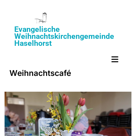
Evangelische
Weihnachtskirchengemeinde
Haselhorst
Weihnachtscafé