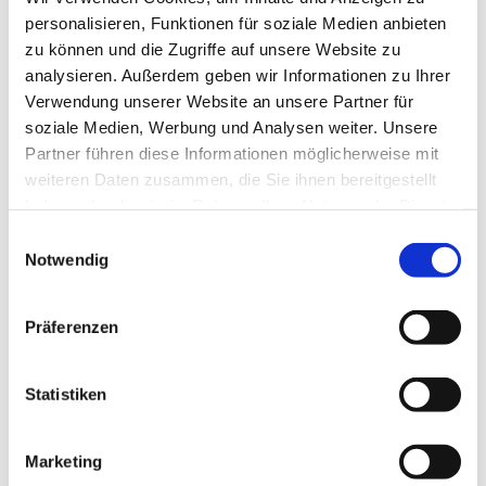
personalisieren, Funktionen für soziale Medien anbieten
Offen für alle, die sich in fröhlicher
zu können und die Zugriffe auf unsere Website zu
Runde unterhalten wollen.
analysieren. Außerdem geben wir Informationen zu Ihrer
Verwendung unserer Website an unsere Partner für
Es gibt Kaffee und selbstgemachten Kuchen.
soziale Medien, Werbung und Analysen weiter. Unsere
Partner führen diese Informationen möglicherweise mit
Besucherinnen und Besucher jeglichen Alters
weiteren Daten zusammen, die Sie ihnen bereitgestellt
willkommen.
haben oder die sie im Rahmen Ihrer Nutzung der Dienste
gesammelt haben.
E
Notwendig
i
n
w
Präferenzen
i
l
l
Statistiken
i
g
Marketing
u