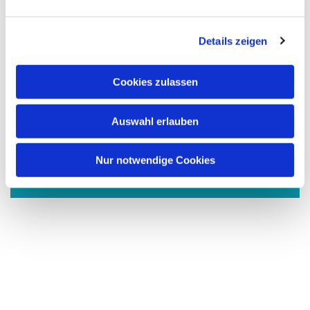
n
g
Details zeigen
s
a
u
Cookies zulassen
s
w
Auswahl erlauben
a
Dies könnte Sie auch
h
interessieren
l
Nur notwendige Cookies