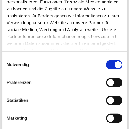
personalisieren, Funktionen für soziale Medien anbieten
Offen für alle, die sich in fröhlicher
zu können und die Zugriffe auf unsere Website zu
Runde unterhalten wollen.
analysieren. Außerdem geben wir Informationen zu Ihrer
Es gibt Kaffee und selbstgemachten Kuchen.
Verwendung unserer Website an unsere Partner für
soziale Medien, Werbung und Analysen weiter. Unsere
Besucherinnen und Besucher jeglichen Alters
Partner führen diese Informationen möglicherweise mit
willkommen.
weiteren Daten zusammen, die Sie ihnen bereitgestellt
haben oder die sie im Rahmen Ihrer Nutzung der Dienste
gesammelt haben.
E
Notwendig
i
n
w
Präferenzen
i
l
l
Statistiken
i
g
Marketing
u
n