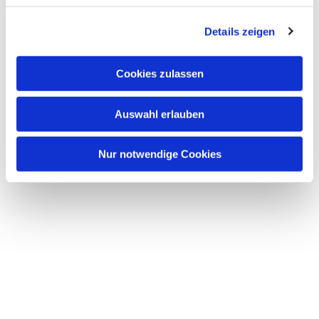
g
Details zeigen
s
a
u
Cookies zulassen
s
w
Auswahl erlauben
Dies könnte Sie auch
a
interessieren
h
l
Nur notwendige Cookies