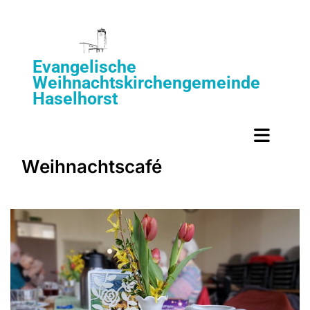
Evangelische
Weihnachtskirchengemeinde
Haselhorst
Weihnachtscafé