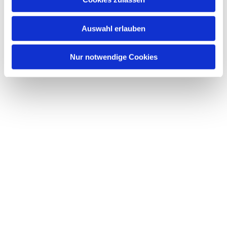
s
w
Auswahl erlauben
a
h
l
Nur notwendige Cookies