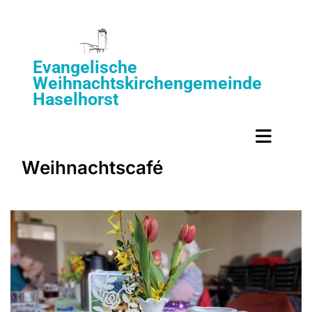
Evangelische
Weihnachtskirchengemeinde
Haselhorst
Weihnachtscafé