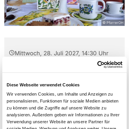
© PfarrerOH
Mittwoch, 28. Juli 2027, 14:30 Uhr
Ev. Weihnachtskirchengemeinde,
Haselhorster Damm 54-58, 13599
Diese Webseite verwendet Cookies
Berlin
Wir verwenden Cookies, um Inhalte und Anzeigen zu
C. Lässig und G. Kühn
personalisieren, Funktionen für soziale Medien anbieten
zu können und die Zugriffe auf unsere Website zu
analysieren. Außerdem geben wir Informationen zu Ihrer
Verwendung unserer Website an unsere Partner für
soziale Medien, Werbung und Analysen weiter. Unsere