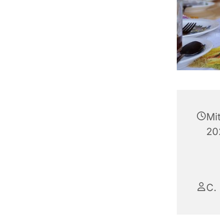
Mi
20
C.