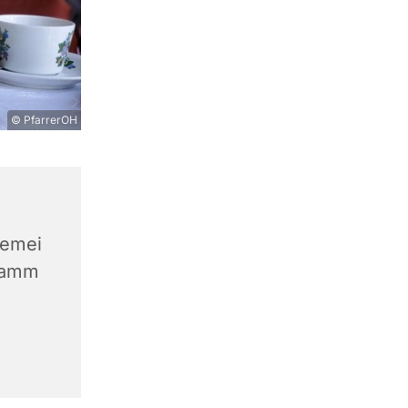
© PfarrerOH
gemei
Damm