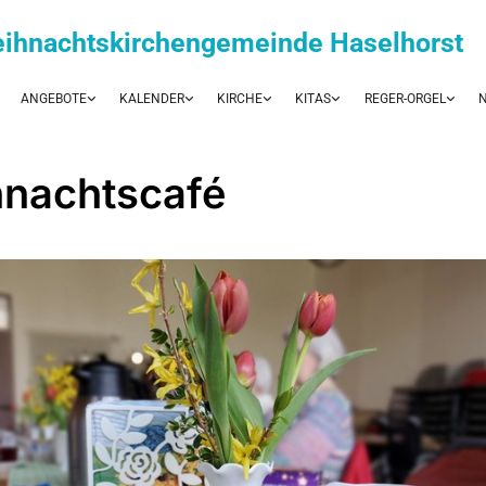
eihnachtskirchengemeinde Haselhorst
ANGEBOTE
KALENDER
KIRCHE
KITAS
REGER-ORGEL
N
nachtscafé